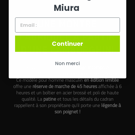
Miura
UNE MONTRE
FABRIQUÉE À PARTIR
Continuer
D'UNE LAMBORGHINI
Non merci
L'AJ-P400 rend hommage au
design intemporel
de la
Lamborghini Miura par sa
composition et ses références
.
Ce modèle pour homme masculin
en édition limitée
offre une
réserve de marche de 45 heures
affichée à 6
heures et un boîtier en acier brossé et poli de haute
qualité. La
patine
et tous les détails du cadran
rappellent à son propriétaire qu'il porte une
légende à
son poignet !