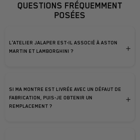
QUESTIONS FRÉQUEMMENT
POSÉES
L'ATELIER JALAPER EST-IL ASSOCIÉ À ASTON
+
MARTIN ET LAMBORGHINI ?
L'Atelier Jalaper et ses produits ne sont en aucun cas associés ou soutenus par Aston Martin et Lamborghini ou l'une de ses sociétés affiliées.
SI MA MONTRE EST LIVRÉE AVEC UN DÉFAUT DE
+
FABRICATION, PUIS-JE OBTENIR UN
REMPLACEMENT ?
Si votre montre présente un défaut de fabrication, vous pouvez nous la renvoyer, nous l'inspecterons et nous la réparerons et vous la renverrons gratuitement en cas de défaut de fabrication.