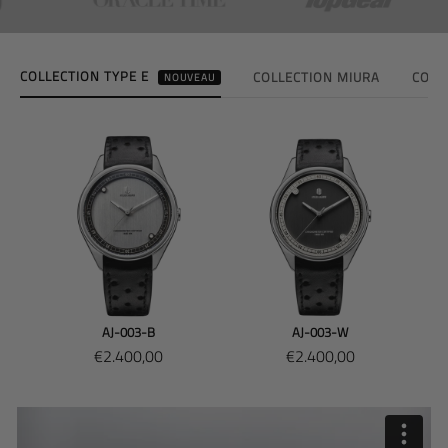
COLLECTION TYPE E
COLLECTION MIURA
COLL
NOUVEAU
AJ-003-B
AJ-003-W
Traduction
Traduction
€2.400,00
€2.400,00
manquante
manquante
:
:
fr.product.general.sale_price
fr.product.general.sale_p