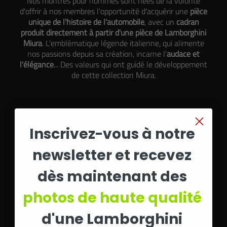
Nos montres pour hommes sont nées de la volonté
d'offrir à nos membres l'opportunité d'acquérir une
pièce
unique de l'histoire de l'automobile
, avec un
cadran
produit directement à partir d'une pièce de Lamborghini
Miura
. L'emblématique légende italienne, qui alimente
nos passions depuis sa création, incarne l'
audace et
l'élégance
... Des valeurs qui ont guidé le développement
de cette
collection Miura
.
Inscrivez-vous à notre
newsletter et recevez
dès maintenant des
photos de haute qualité
d'une Lamborghini