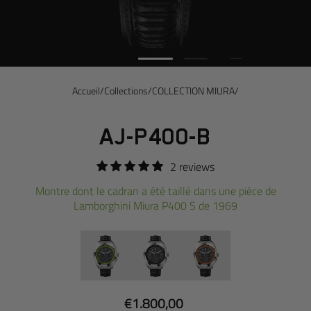
Accueil
/
Collections
/
COLLECTION MIURA
/
AJ-P400-B
2 reviews
Montre dont le cadran a été taillé dans une pièce de
Lamborghini Miura P400 S de 1969
Prix
€1.800,00