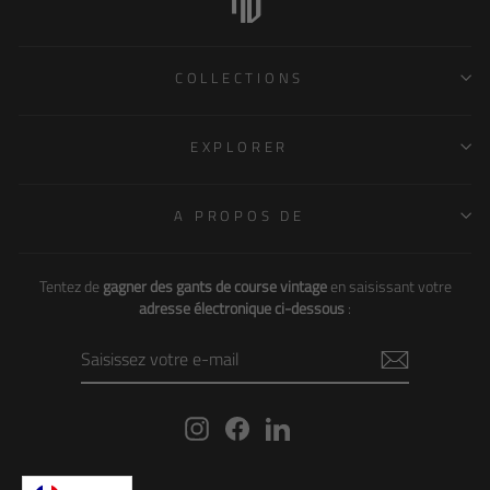
COLLECTIONS
EXPLORER
A PROPOS DE
Tentez de
gagner des gants de course vintage
en saisissant votre
adresse électronique ci-dessous
:
SAISISSEZ
VOTRE
E-
MAIL
Instagram
Facebook
LinkedIn