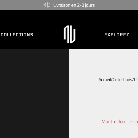
Garantie de 2 ans
COLLECTIONS
EXPLOREZ
Accueil
/
Collections
/
C
Montre dont le ca