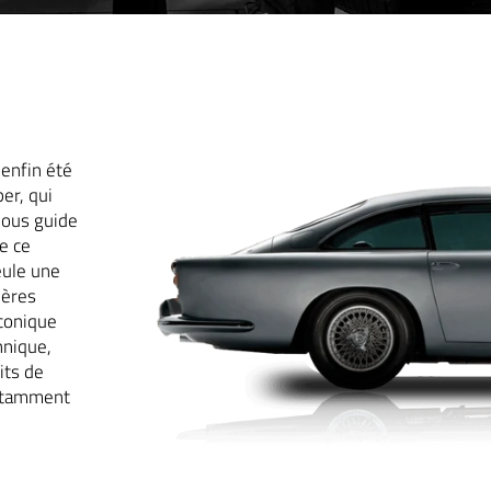
 enfin été
per, qui
nous guide
e ce
eule une
ières
iconique
nnique,
its de
notamment