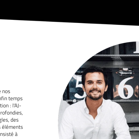
e nos
enfin temps
on : l'AJ-
rofondies,
gles, des
es éléments
nsisté à