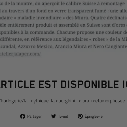
ARTICLE EST DISPONIBLE IC
.fr/horlogerie/la-mythique-lamborghini-miura-metamorphos
Partager
Tweet
Pin
Partager
Tweet
Épinglez-le
sur
sur
sur