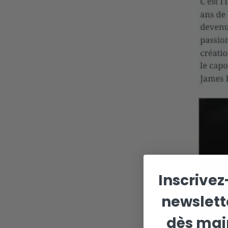
Inscrivez
newslett
dès mai