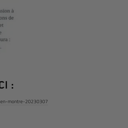
I :
ee-en-montre-20230307