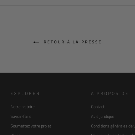
Facebook
Twitter
Pinterest
RETOUR À LA PRESSE
EXPLORER
A PROPOS DE
Notre histoire
Contact
Savoir-faire
Avis juridique
Soumettez votre projet
Conditions générales de 