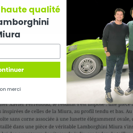
 haute qualité
Lamborghini
Miura
ontinuer
on merci