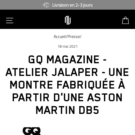
Passer
Livraison en 2-3 jours
NAVIGATION SUR LE SITE
P
Accueil
/
Presse
/
18 mai 2021
GQ MAGAZINE -
ATELIER JALAPER - UNE
MONTRE FABRIQUÉE À
PARTIR D'UNE ASTON
MARTIN DB5