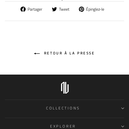
Partager
Tweet
Pin
Partager
Tweet
Épinglez-le
sur
sur
sur
Facebook
Twitter
Pinterest
RETOUR À LA PRESSE
COLLECTIONS
EXPLORER